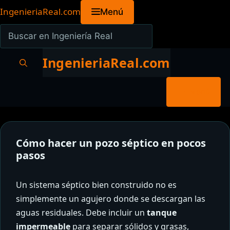
Saltar
IngenieriaReal.com
Menú
al
Buscar
contenido
en
Ingeniería
IngenieriaReal.com
Real
Menú
Cómo hacer un pozo séptico en pocos
pasos
Un sistema séptico bien construido no es
simplemente un agujero donde se descargan las
aguas residuales. Debe incluir un
tanque
impermeable
para separar sólidos y grasas,