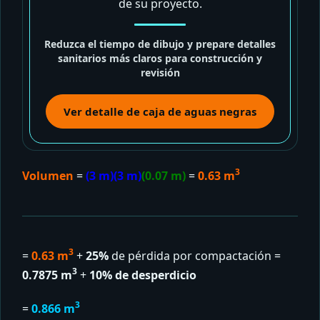
de su proyecto.
Reduzca el tiempo de dibujo y prepare detalles
sanitarios más claros para construcción y
revisión
Ver detalle de caja de aguas negras
3
Volumen
=
(3 m)(3 m)
(0.07 m)
=
0.63 m
3
=
0.63 m
+
25%
de pérdida por compactación =
3
0.7875 m
+
10% de desperdicio
3
=
0.866 m