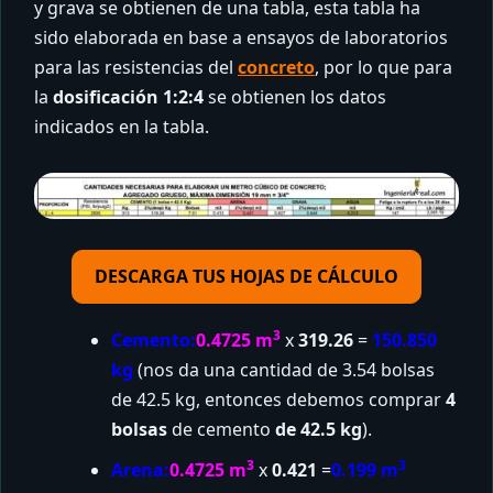
y grava se obtienen de una tabla, esta tabla ha
sido elaborada en base a ensayos de laboratorios
para las resistencias del
concreto
, por lo que para
la
dosificación 1:2:4
se obtienen los datos
indicados en la tabla.
DESCARGA TUS HOJAS DE CÁLCULO
3
Cemento:
0.4725 m
x
319.26
=
150.850
kg
(nos da una cantidad de 3.54 bolsas
de 42.5 kg, entonces debemos comprar
4
bolsas
de cemento
de 42.5 kg
).
3
3
Arena:
0.4725 m
x
0.421
=
0.199 m