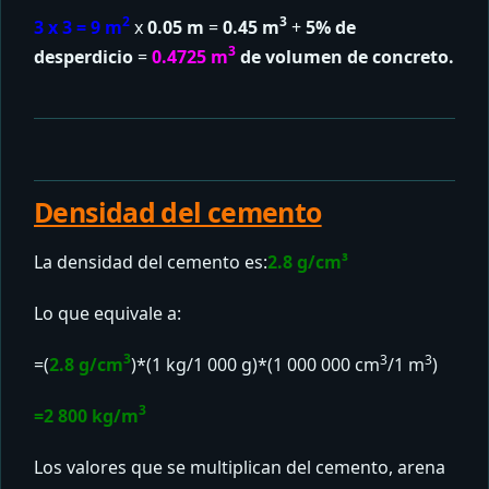
2
3
3 x 3 = 9 m
x
0.05 m
=
0.45 m
+
5% de
3
desperdicio
=
0.4725 m
de volumen de concreto.
Densidad del cemento
La densidad del cemento es:
2.8 g/cm³
Lo que equivale a:
3
3
3
=(
2.8 g/cm
)*(1 kg/1 000 g)*(1 000 000 cm
/1 m
)
3
=2 800 kg/m
Los valores que se multiplican del cemento, arena