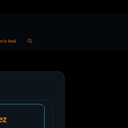
ería Real
ez