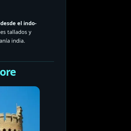
 desde el indo-
les tallados y
nía india.
lore