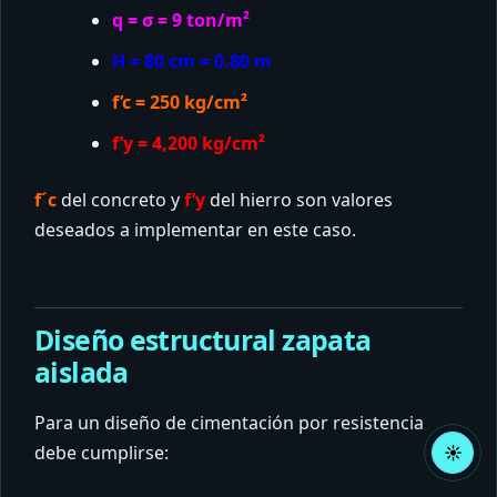
q = σ = 9 ton/m²
H = 80 cm = 0.80 m
f’c = 250 kg/cm²
f’y = 4,200 kg/cm²
f´c
del concreto y
f’y
del hierro son valores
deseados a implementar en este caso.
Diseño estructural zapata
aislada
Para un diseño de cimentación por resistencia
debe cumplirse:
☀
Acti
mod
claro