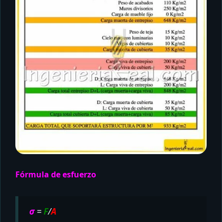
Fórmula de esfuerzo
σ
=
F
/
A