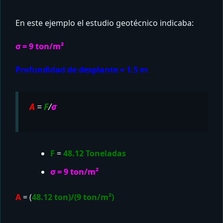
En este ejemplo el estudio geotécnico indicaba:
σ = 9 ton/m²
Profundidad de
desplante = 1.5 m
A
=
F
/
σ
F
=
48.12 Toneladas
σ = 9 ton/m²
A
= (
48.12 ton)/(9 ton/m²)