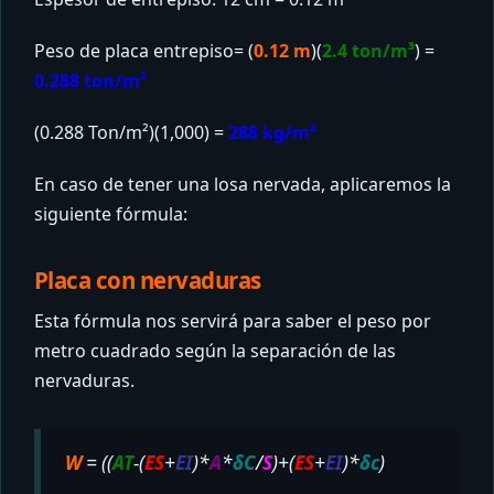
Peso de placa entrepiso= (
0.12 m
)(
2.4 ton/m³
) =
0.288 ton/m²
(0.288 Ton/m²)(1,000) =
288 kg/m²
En caso de tener una losa nervada, aplicaremos la
siguiente fórmula:
Placa con nervaduras
Esta fórmula nos servirá para saber el peso por
metro cuadrado según la separación de las
nervaduras.
W
= ((
AT
-(
ES
+
EI
)*
A
*
δC
/
S
)+(
ES
+
EI
)*
δc
)