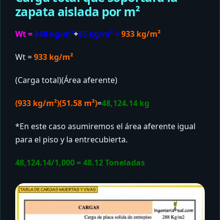
zapata aislada por m²
Wt =
848 kg/m²
+
85 kg/m² =
933 kg/m²
Wt =
933
k
g/m²
(Carga total)(Área aferente)
(933 kg/m²)(
51.58 m²)
=
48,124.14
kg
*En este caso asumiremos el área aferente igual
para el piso y la entrecubierta.
48,124.14/1,000 = 48.12 Toneladas