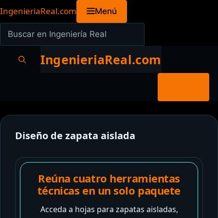
Saltar
IngenieriaReal.com
Menú
al
Buscar
contenido
en
Ingeniería
IngenieriaReal.com
Real
Menú
Diseño de zapata aislada
Reúna cuatro herramientas
técnicas en un solo paquete
Acceda a hojas para zapatas aisladas,