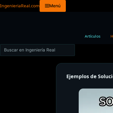
Saltar
IngenieriaReal.com
Menú
al
contenido
Artículos
H
Buscar
en
Ingeniería
Real
Ejemplos de Soluc