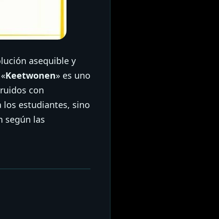
lución asequible y
 «
Keetwonen
» es uno
truidos con
los estudiantes, sino
n según las