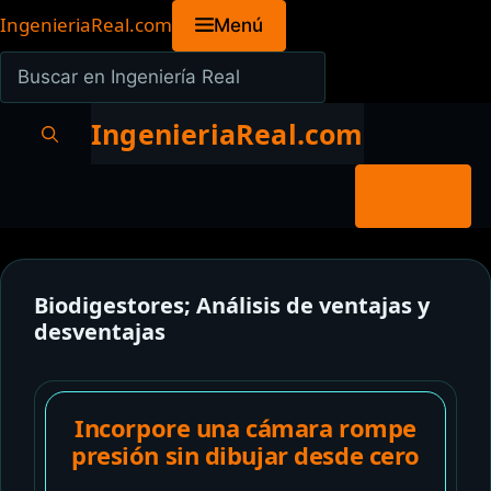
Saltar
IngenieriaReal.com
Menú
al
Buscar
contenido
en
Ingeniería
IngenieriaReal.com
Real
Menú
Biodigestores; Análisis de ventajas y
desventajas
Incorpore una cámara rompe
presión sin dibujar desde cero