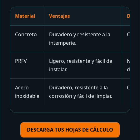
Material
Ventajas
Desv
Concreto
Duradero y resistente a la
Costo
intemperie.
PRFV
Ligero, resistente y fácil de
No es
instalar.
dañar
Acero
Duradero, resistente a la
Costo
inoxidable
corrosión y fácil de limpiar.
DESCARGA TUS HOJAS DE CÁLCULO