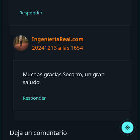
Responder
IngenieriaReal.com
20241213 a las 1654
Muchas gracias Socorro, un gran
saludo.
Responder
☀
Acti
Deja un comentario
mod
claro