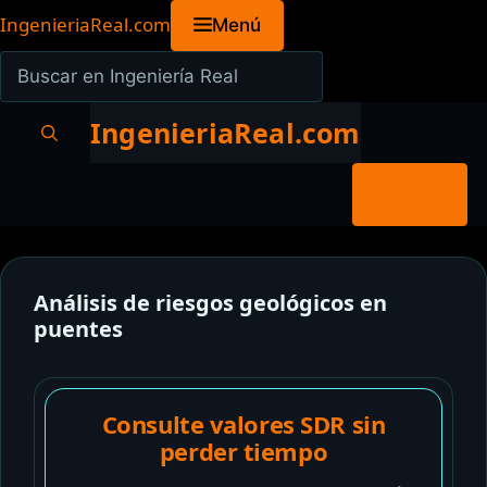
Saltar
IngenieriaReal.com
Menú
al
Buscar
contenido
en
Ingeniería
IngenieriaReal.com
Real
Menú
Análisis de riesgos geológicos en
puentes
Consulte valores SDR sin
perder tiempo