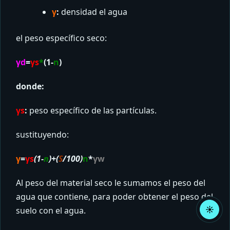
γ
:
densidad el agua
el peso específico seco:
γd
=
γs
*
(1-
n
)
donde:
γs
:
peso específico de las partículas.
sustituyendo:
γ
=
γs
(1-
n
)+(
S
/100)
n
*
γw
Al peso del material seco le sumamos el peso del
agua que contiene, para poder obtener el peso del
☀
suelo con el agua.
Acti
mod
claro