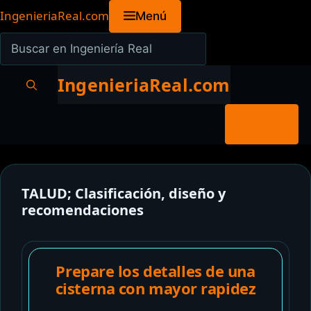
Saltar
IngenieriaReal.com
Menú
al
Buscar
contenido
en
Ingeniería
IngenieriaReal.com
Real
Menú
TALUD; Clasificación, diseño y
recomendaciones
Prepare los detalles de una
cisterna con mayor rapidez