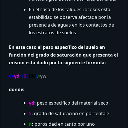
En el caso de los taludes rocosos esta
estabilidad se observa afectada por la
presencia de aguas en los contactos de
los estratos de suelos.
En este caso el peso específico del suelo en
función del grado de saturación que presenta el
mismo está dado por la siguiente fórmula:
γ=
γd
+(
S
/
100
)
n
γw
donde:
γd
:
peso específico del material seco
S
:
grado de saturación en porcentaje
n
:
porosidad en tanto por uno