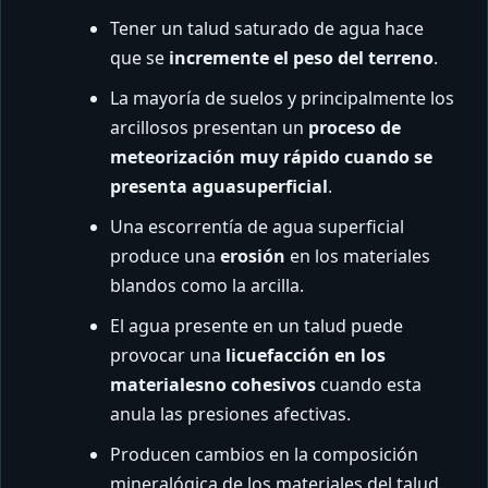
Tener un talud saturado de agua hace
que se
incremente el peso del terreno
.
La mayoría de suelos y principalmente los
arcillosos presentan un
proceso de
meteorización muy rápido cuando se
presenta agua
superficial
.
Una escorrentía de agua superficial
produce una
erosión
en los materiales
blandos como la arcilla.
El agua presente en un talud puede
provocar una
licuefacción en los
materiales
no cohesivos
cuando esta
anula las presiones afectivas.
Producen cambios en la composición
mineralógica de los materiales del talud.