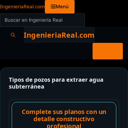
Saltar
IngenieriaReal.com
Menú
al
Buscar
contenido
en
Ingeniería
IngenieriaReal.com
Real
Menú
Tipos de pozos para extraer agua
subterránea
Complete sus planos con un
detalle constructivo
profesional